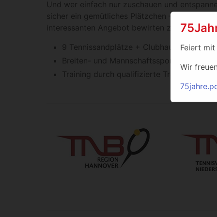
Und wer einfach nur zuschauen und entspanne
sicher ein gemütliches Plätzchen – Elena und R
75Jah
interessanten Angebot bewirten zu können.
9 Tennissandplätze + Clubhaus mit Gastr
Feiert mit
Breiten- und Mannschaftssport in diversen
Wir freue
Training durch qualifizierte Trainer für J
75jahre.p