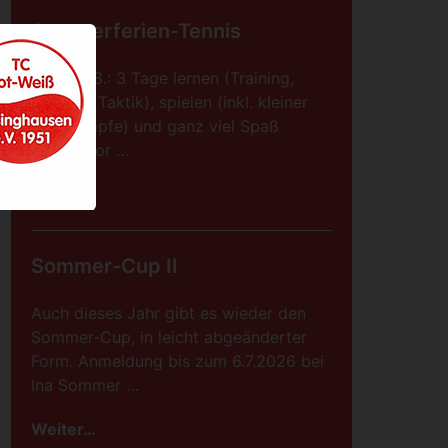
Sommerferien-Tennis
08.-10.08.: 3 Tage lernen (Training,
Technik, Taktik), spielen (inkl. kleiner
Wettkämpfe) und ganz viel Spaß
haben, vor …
Weiter…
Sommer-Cup II
Auch dieses Jahr gibt es wieder den
Sommer-Cup, in leicht abgeänderter
Form. Anmeldung bis zum 6.7.2026 bei
Ina Sommer …
Weiter…