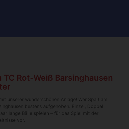
m TC Rot-Weiß Barsinghausen
ter
 mit unserer wunderschönen Anlage! Wer Spaß am
arsinghausen bestens aufgehoben. Einzel, Doppel
ar lange Bälle spielen – für das Spiel mit der
ltnisse vor.