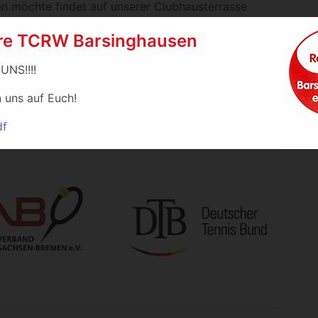
n möchte findet auf unserer Clubhausterrasse
iad freuen sich darauf, Sie dort mit einem
re TCRW Barsinghausen
onomie und gemütlicher Terrasse
 UNS!!!!
 Altersklassen
n uns auf Euch!
ugend-, Breiten- und Mannschaftssport
df