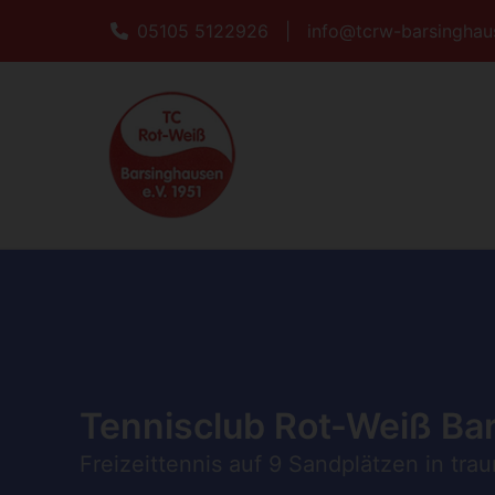
05105 5122926
|
info@tcrw-barsinghau
Tennisclub Rot-Weiß Bar
Freizeittennis auf 9 Sandplätzen in tra