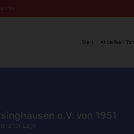
sen.de
Start
Aktuelles / Te
singhausen e.V. von 1951
umhafter Lage