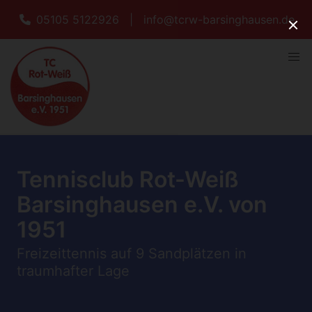
05105 5122926
|
info@tcrw-barsinghausen.de
Tennisclub Rot-Weiß
Barsinghausen e.V. von
1951
Freizeittennis auf 9 Sandplätzen in
traumhafter Lage