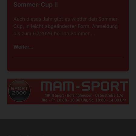
Sommer-Cup II
Auch dieses Jahr gibt es wieder den Sommer-
Cup, in leicht abgeänderter Form. Anmeldung
bis zum 6.7.2026 bei Ina Sommer …
Weiter…