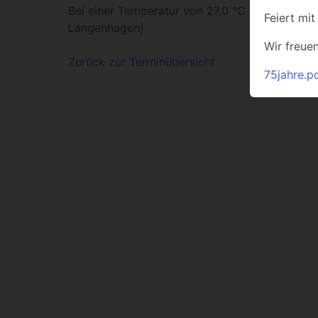
Bei einer Temperatur von 27,0 °C oder höher 
Feiert mit
Langenhagen)
Wir freue
Zurück zur Terminübersicht
75jahre.p