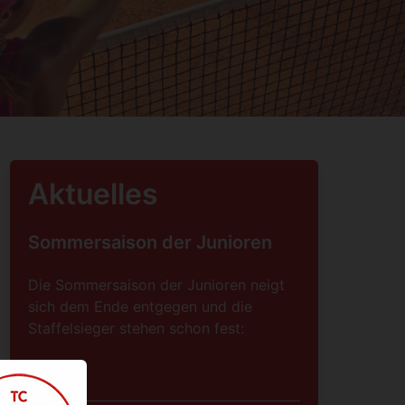
Aktuelles
Sommersaison der Junioren
Die Sommersaison der Junioren neigt
sich dem Ende entgegen und die
Staffelsieger stehen schon fest:
Weiter…