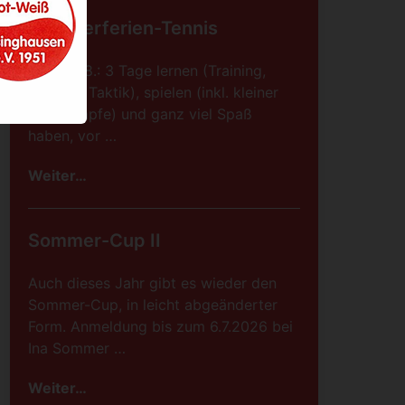
Sommerferien-Tennis
08.-10.08.: 3 Tage lernen (Training,
Technik, Taktik), spielen (inkl. kleiner
Wettkämpfe) und ganz viel Spaß
haben, vor …
Weiter…
Sommer-Cup II
Auch dieses Jahr gibt es wieder den
Sommer-Cup, in leicht abgeänderter
Form. Anmeldung bis zum 6.7.2026 bei
Ina Sommer …
Weiter…