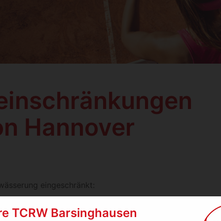
einschränkungen
on Hannover
wässerung eingeschränkt:
re TCRW Barsinghausen