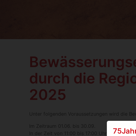
Bewässerungs
durch die Regi
2025
Unter folgenden Voraussetzungen wird die Be
Im Zeitraum 01.06. bis 30.09.
75Jah
In der Zeit von 11:00 bis 17:00 Uhr