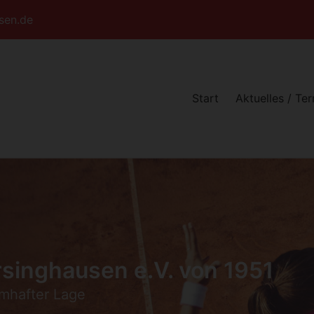
sen.de
Start
Aktuelles / Te
singhausen e.V. von 1951
umhafter Lage