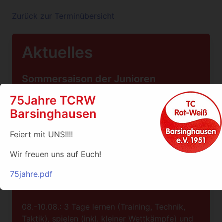
Zurück zur Terminübersicht
Aktuelles
Sommersaison der Junioren
75Jahre TCRW
Die Sommersaison der Junioren neigt sich dem
Barsinghausen
Ende entgegen und die Staffelsieger stehen
schon fest:
Feiert mit UNS!!!!
Weiter…
Wir freuen uns auf Euch!
75jahre.pdf
Sommerferien-Tennis
08.-10.08.: 3 Tage lernen (Training, Technik,
Taktik), spielen (inkl. kleiner Wettkämpfe) und