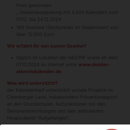
Preis gewonnen.
_ Gewinnausspielung mit 4.000 Kalendern vom
01.12. bis 24.12.2024
188 Gewinne (Sachpreise) im Gesamtwert von
über 12.000 Euro
Wir erfahrt ihr von eurem Gewinn?
täglich im Lokalteil der HAZ/NP sowie ab dem
01.12.2024 im Internet unter
www.deister-
adventskalender.de
Was wird unterstützt?
der Kalenderkauf unterstützt soziale Projekte im
Calenberger Land, insbesondere Präventionssport
an den Grundschulen, Kulturaktionen mit den
Senioreneinrichtungen und dem ambulanten
Hospizdienst "Aufgefangen".
Unser Verein übernimmt keine Gewähr für die