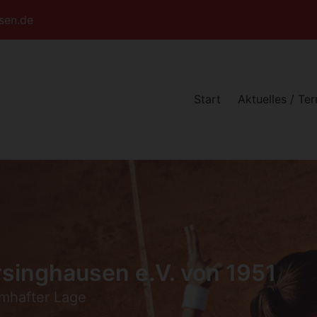
sen.de
Start
Aktuelles / Te
singhausen e.V. von 1951
umhafter Lage