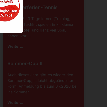
Sommerferien-Tennis
08.-10.08.: 3 Tage lernen (Training,
Technik, Taktik), spielen (inkl. kleiner
Wettkämpfe) und ganz viel Spaß
haben, vor …
Weiter…
Sommer-Cup II
Auch dieses Jahr gibt es wieder den
Sommer-Cup, in leicht abgeänderter
Form. Anmeldung bis zum 6.7.2026 bei
Ina Sommer …
Weiter…