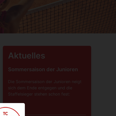
Aktuelles
Sommersaison der Junioren
Die Sommersaison der Junioren neigt
sich dem Ende entgegen und die
Staffelsieger stehen schon fest:
Weiter…