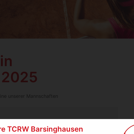
in
 2025
mine unserer Mannschaften
.17 KB, PDF)
re TCRW Barsinghausen