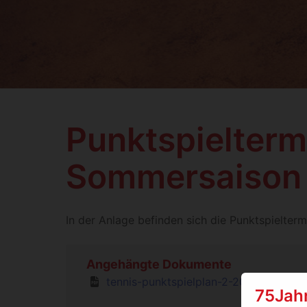
Punktspielterm
Sommersaison
In der Anlage befinden sich die Punktspielter
Angehängte Dokumente
tennis-punktspielplan-2-2025.pdf (116
75Jah