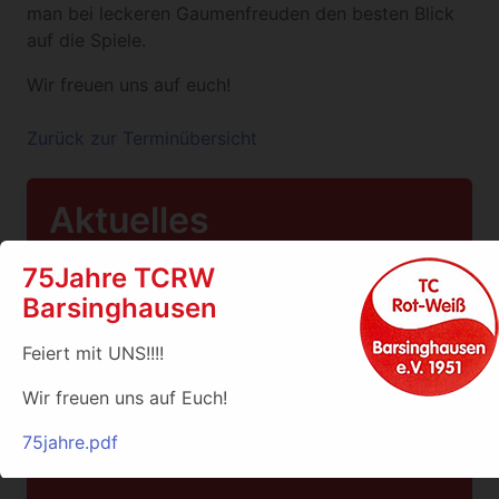
man bei leckeren Gaumenfreuden den besten Blick
auf die Spiele.
Wir freuen uns auf euch!
Zurück zur Terminübersicht
Aktuelles
75Jahre TCRW
Sommersaison der Junioren
Barsinghausen
Die Sommersaison der Junioren neigt sich dem
Feiert mit UNS!!!!
Ende entgegen und die Staffelsieger stehen
schon fest:
Wir freuen uns auf Euch!
Weiter…
75jahre.pdf