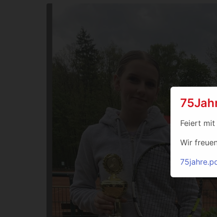
75Jah
Feiert mit
Wir freue
75jahre.p