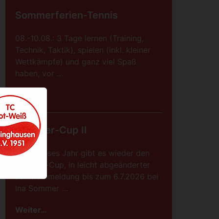
Sommerferien-Tennis
08.-10.08.: 3 Tage lernen (Training,
Technik, Taktik), spielen (inkl. kleiner
Wettkämpfe) und ganz viel Spaß
haben, vor …
Weiter…
Sommer-Cup II
Auch dieses Jahr gibt es wieder den
Sommer-Cup, in leicht abgeänderter
Form. Anmeldung bis zum 6.7.2026 bei
Ina Sommer …
Weiter…