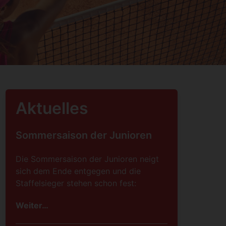
Aktuelles
Sommersaison der Junioren
Die Sommersaison der Junioren neigt
sich dem Ende entgegen und die
Staffelsieger stehen schon fest:
Weiter…