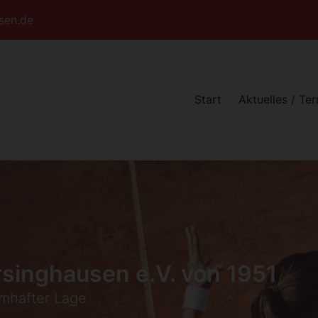
sen.de
Start
Aktuelles / Te
singhausen e.V. von 1951
umhafter Lage